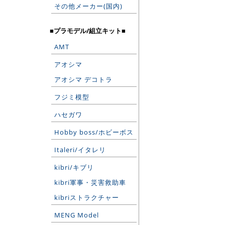
その他メーカー(国内)
■プラモデル/組立キット■
AMT
アオシマ
アオシマ デコトラ
フジミ模型
ハセガワ
Hobby boss/ホビーボス
Italeri/イタレリ
kibri/キブリ
kibri軍事・災害救助車
kibriストラクチャー
MENG Model