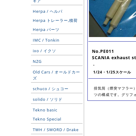
ギア
Herpa / ヘルパ
Herpa トレーラー,積荷
Herpa パーツ
IMC / Tonkin
ixo / イクソ
No.PE011
SCANIA exhaust s
NZG
-
Old Cars / オールドカー
1/24・1/25スケール
ズ
排気筒（煙突マフラー
schuco / シュコー
ツの構成です。グリフ
solido / ソリド
Tekno basic
Tekno Special
TWH / SWORD / Drake