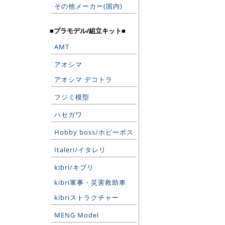
その他メーカー(国内)
■プラモデル/組立キット■
AMT
アオシマ
アオシマ デコトラ
フジミ模型
ハセガワ
Hobby boss/ホビーボス
Italeri/イタレリ
kibri/キブリ
kibri軍事・災害救助車
kibriストラクチャー
MENG Model