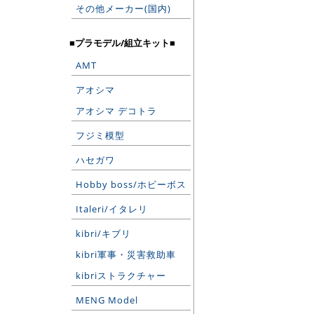
その他メーカー(国内)
■プラモデル/組立キット■
AMT
アオシマ
アオシマ デコトラ
フジミ模型
ハセガワ
Hobby boss/ホビーボス
Italeri/イタレリ
kibri/キブリ
kibri軍事・災害救助車
kibriストラクチャー
MENG Model