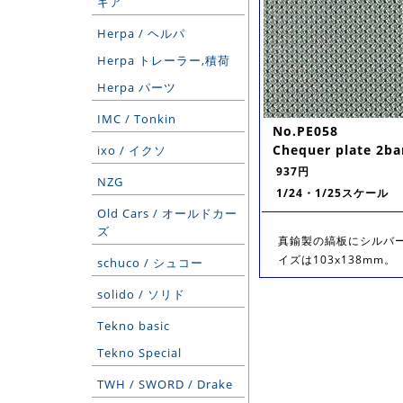
ギア
Herpa / ヘルパ
Herpa トレーラー,積荷
Herpa パーツ
IMC / Tonkin
No.PE058
Chequer plate 2b
ixo / イクソ
937円
NZG
1/24・1/25スケール
Old Cars / オールドカー
ズ
真鍮製の縞板にシルバー
イズは103x138mm。
schuco / シュコー
solido / ソリド
Tekno basic
Tekno Special
TWH / SWORD / Drake