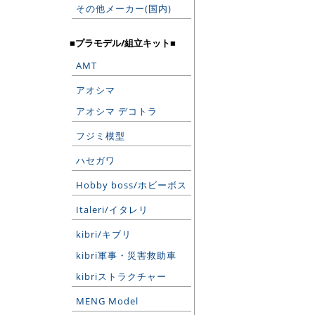
その他メーカー(国内)
■プラモデル/組立キット■
AMT
アオシマ
アオシマ デコトラ
フジミ模型
ハセガワ
Hobby boss/ホビーボス
Italeri/イタレリ
kibri/キブリ
kibri軍事・災害救助車
kibriストラクチャー
MENG Model