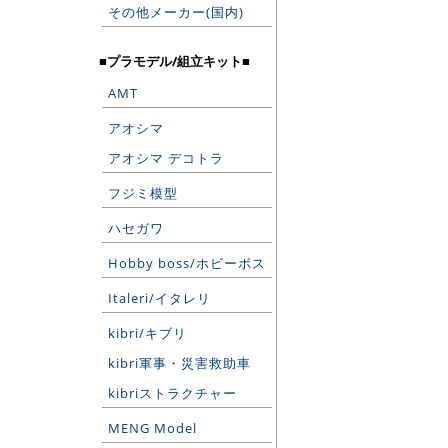
その他メーカー(国内)
■プラモデル/組立キット■
AMT
アオシマ
アオシマ デコトラ
フジミ模型
ハセガワ
Hobby boss/ホビーボス
Italeri/イタレリ
kibri/キブリ
kibri軍事・災害救助車
kibriストラクチャー
MENG Model