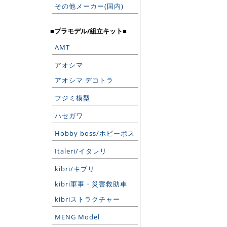
その他メーカー(国内)
■プラモデル/組立キット■
AMT
アオシマ
アオシマ デコトラ
フジミ模型
ハセガワ
Hobby boss/ホビーボス
Italeri/イタレリ
kibri/キブリ
kibri軍事・災害救助車
kibriストラクチャー
MENG Model