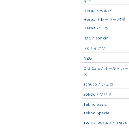
ギア
Herpa / ヘルパ
Herpa トレーラー,積荷
Herpa パーツ
IMC / Tonkin
ixo / イクソ
NZG
Old Cars / オールドカー
ズ
schuco / シュコー
solido / ソリド
Tekno basic
Tekno Special
TWH / SWORD / Drake