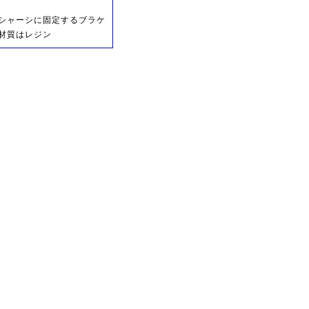
 シャーシに固定するブラケ
 材質はレジン