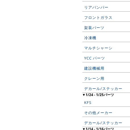
リアバンパー
フロントガラス
架装パーツ
冷凍機
マルチシャーシ
YCC パーツ
建設機械用
クレーン用
デカール/ステッカー
▼1/24 - 1/25パーツ
KFS
その他メーカー
デカール/ステッカー
▼1/14 - 1/16パーツ