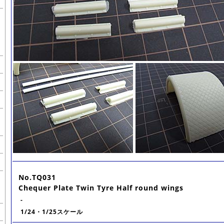
No.TQ031
Chequer Plate Twin Tyre Half round wings
-
1/24・1/25スケール