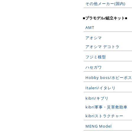
その他メーカー(国内)
■プラモデル/組立キット■
AMT
アオシマ
アオシマ デコトラ
フジミ模型
ハセガワ
Hobby boss/ホビーボス
Italeri/イタレリ
kibri/キブリ
kibri軍事・災害救助車
kibriストラクチャー
MENG Model