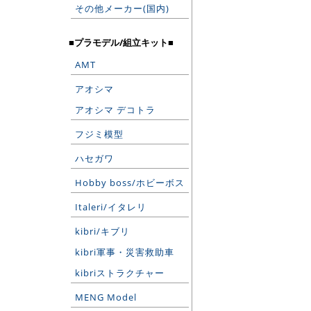
その他メーカー(国内)
■プラモデル/組立キット■
AMT
アオシマ
アオシマ デコトラ
フジミ模型
ハセガワ
Hobby boss/ホビーボス
Italeri/イタレリ
kibri/キブリ
kibri軍事・災害救助車
kibriストラクチャー
MENG Model