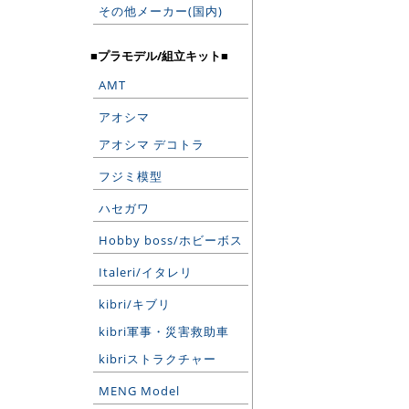
その他メーカー(国内)
■プラモデル/組立キット■
AMT
アオシマ
アオシマ デコトラ
フジミ模型
ハセガワ
Hobby boss/ホビーボス
Italeri/イタレリ
kibri/キブリ
kibri軍事・災害救助車
kibriストラクチャー
MENG Model