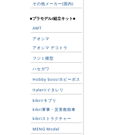
その他メーカー(国内)
■プラモデル/組立キット■
AMT
アオシマ
アオシマ デコトラ
フジミ模型
ハセガワ
Hobby boss/ホビーボス
Italeri/イタレリ
kibri/キブリ
kibri軍事・災害救助車
kibriストラクチャー
MENG Model