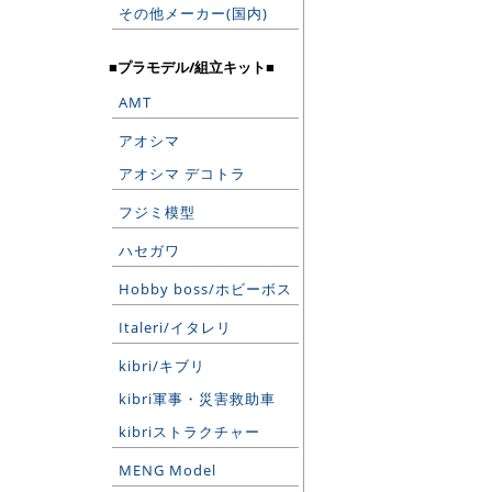
その他メーカー(国内)
■プラモデル/組立キット■
AMT
アオシマ
アオシマ デコトラ
フジミ模型
ハセガワ
Hobby boss/ホビーボス
Italeri/イタレリ
kibri/キブリ
kibri軍事・災害救助車
kibriストラクチャー
MENG Model