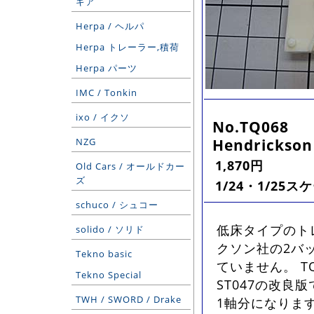
ギア
Herpa / ヘルパ
Herpa トレーラー,積荷
Herpa パーツ
IMC / Tonkin
ixo / イクソ
No.TQ068
Hendrickson
NZG
1,870円
Old Cars / オールドカー
ズ
1/24・1/25ス
schuco / シュコー
低床タイプのト
solido / ソリド
クソン社の2バ
Tekno basic
ていません。 T
Tekno Special
ST047の改良
TWH / SWORD / Drake
1軸分になりま