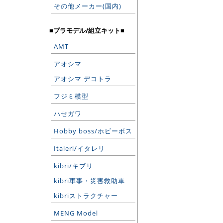
その他メーカー(国内)
■プラモデル/組立キット■
AMT
アオシマ
アオシマ デコトラ
フジミ模型
ハセガワ
Hobby boss/ホビーボス
Italeri/イタレリ
kibri/キブリ
kibri軍事・災害救助車
kibriストラクチャー
MENG Model