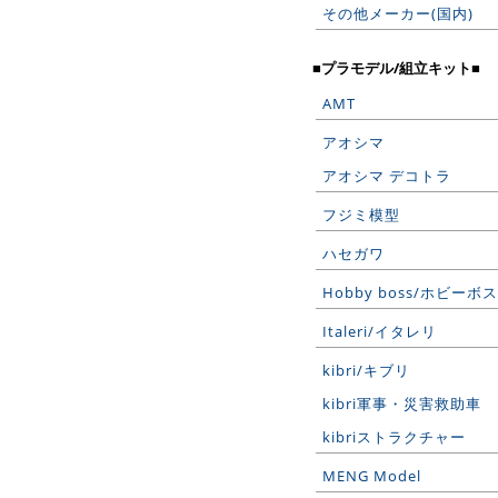
その他メーカー(国内)
■プラモデル/組立キット■
AMT
アオシマ
アオシマ デコトラ
フジミ模型
ハセガワ
Hobby boss/ホビーボス
Italeri/イタレリ
kibri/キブリ
kibri軍事・災害救助車
kibriストラクチャー
MENG Model