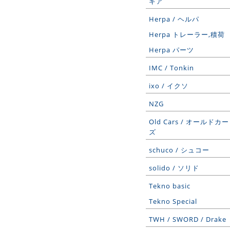
ギア
Herpa / ヘルパ
Herpa トレーラー,積荷
Herpa パーツ
IMC / Tonkin
ixo / イクソ
NZG
Old Cars / オールドカー
ズ
schuco / シュコー
solido / ソリド
Tekno basic
Tekno Special
TWH / SWORD / Drake