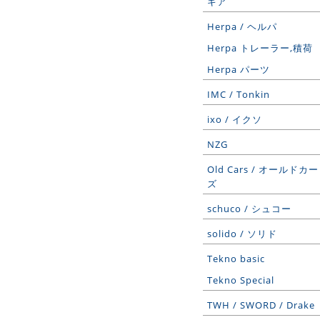
ギア
Herpa / ヘルパ
Herpa トレーラー,積荷
Herpa パーツ
IMC / Tonkin
ixo / イクソ
NZG
Old Cars / オールドカー
ズ
schuco / シュコー
solido / ソリド
Tekno basic
Tekno Special
TWH / SWORD / Drake