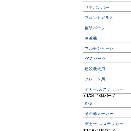
リアバンパー
フロントガラス
架装パーツ
冷凍機
マルチシャーシ
YCC パーツ
建設機械用
クレーン用
デカール/ステッカー
▼1/24 - 1/25パーツ
KFS
その他メーカー
デカール/ステッカー
▼1/14 - 1/16パーツ