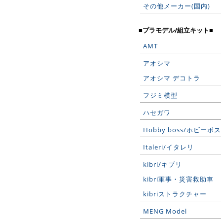
その他メーカー(国内)
■プラモデル/組立キット■
AMT
アオシマ
アオシマ デコトラ
フジミ模型
ハセガワ
Hobby boss/ホビーボス
Italeri/イタレリ
kibri/キブリ
kibri軍事・災害救助車
kibriストラクチャー
MENG Model