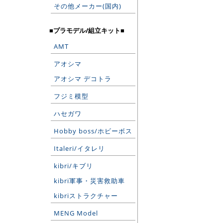
その他メーカー(国内)
■プラモデル/組立キット■
AMT
アオシマ
アオシマ デコトラ
フジミ模型
ハセガワ
Hobby boss/ホビーボス
Italeri/イタレリ
kibri/キブリ
kibri軍事・災害救助車
kibriストラクチャー
MENG Model