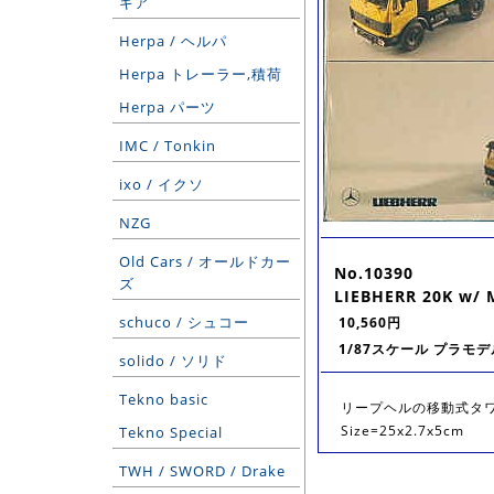
ギア
Herpa / ヘルパ
Herpa トレーラー,積荷
Herpa パーツ
IMC / Tonkin
ixo / イクソ
NZG
Old Cars / オールドカー
No.10390
ズ
LIEBHERR 20K w/ 
schuco / シュコー
10,560円
1/87スケール プラモデ
solido / ソリド
Tekno basic
リープヘルの移動式タ
Size=25x2.7x5cm
Tekno Special
TWH / SWORD / Drake