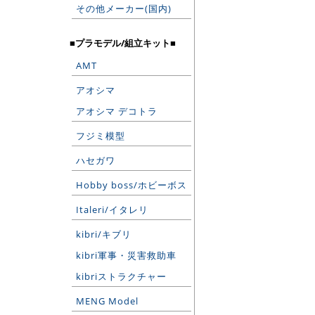
その他メーカー(国内)
■プラモデル/組立キット■
AMT
アオシマ
アオシマ デコトラ
フジミ模型
ハセガワ
Hobby boss/ホビーボス
Italeri/イタレリ
kibri/キブリ
kibri軍事・災害救助車
kibriストラクチャー
MENG Model