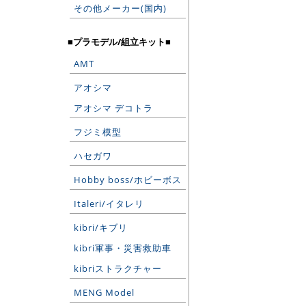
その他メーカー(国内)
■プラモデル/組立キット■
AMT
アオシマ
アオシマ デコトラ
フジミ模型
ハセガワ
Hobby boss/ホビーボス
Italeri/イタレリ
kibri/キブリ
kibri軍事・災害救助車
kibriストラクチャー
MENG Model