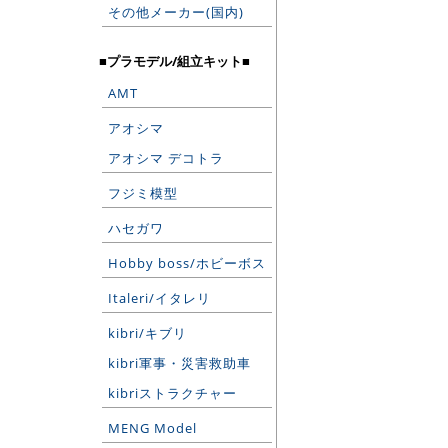
その他メーカー(国内)
■プラモデル/組立キット■
AMT
アオシマ
アオシマ デコトラ
フジミ模型
ハセガワ
Hobby boss/ホビーボス
Italeri/イタレリ
kibri/キブリ
kibri軍事・災害救助車
kibriストラクチャー
MENG Model