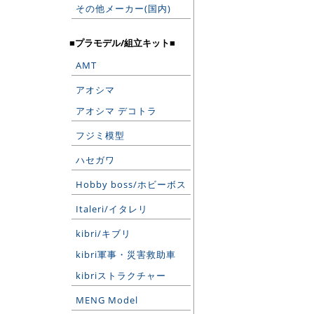
その他メーカー(国内)
■プラモデル/組立キット■
AMT
アオシマ
アオシマ デコトラ
フジミ模型
ハセガワ
Hobby boss/ホビーボス
Italeri/イタレリ
kibri/キブリ
kibri軍事・災害救助車
kibriストラクチャー
MENG Model