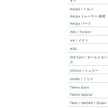
ギア
Herpa / ヘルパ
Herpa トレーラー,積荷
Herpa パーツ
IMC / Tonkin
ixo / イクソ
NZG
Old Cars / オールドカー
ズ
schuco / シュコー
solido / ソリド
Tekno basic
Tekno Special
TWH / SWORD / Drake