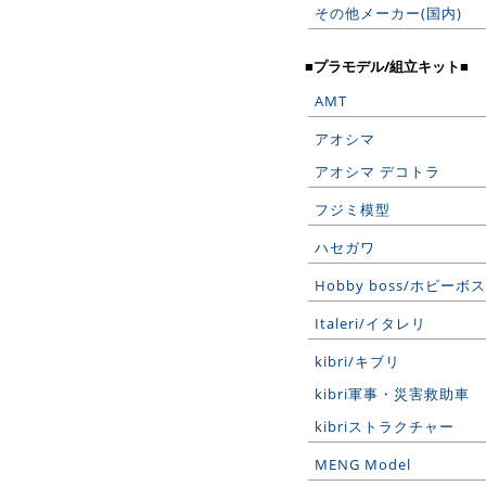
その他メーカー(国内)
■プラモデル/組立キット■
AMT
アオシマ
アオシマ デコトラ
フジミ模型
ハセガワ
Hobby boss/ホビーボス
Italeri/イタレリ
kibri/キブリ
kibri軍事・災害救助車
kibriストラクチャー
MENG Model