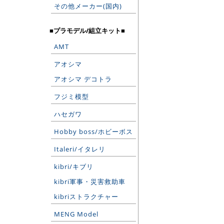
その他メーカー(国内)
■プラモデル/組立キット■
AMT
アオシマ
アオシマ デコトラ
フジミ模型
ハセガワ
Hobby boss/ホビーボス
Italeri/イタレリ
kibri/キブリ
kibri軍事・災害救助車
kibriストラクチャー
MENG Model