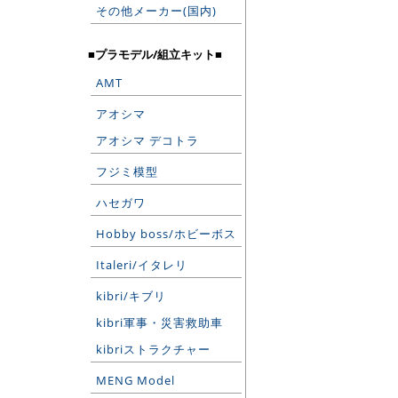
その他メーカー(国内)
■プラモデル/組立キット■
AMT
アオシマ
アオシマ デコトラ
フジミ模型
ハセガワ
Hobby boss/ホビーボス
Italeri/イタレリ
kibri/キブリ
kibri軍事・災害救助車
kibriストラクチャー
MENG Model