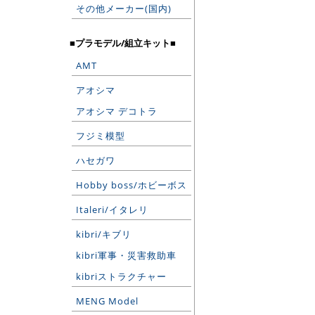
その他メーカー(国内)
■プラモデル/組立キット■
AMT
アオシマ
アオシマ デコトラ
フジミ模型
ハセガワ
Hobby boss/ホビーボス
Italeri/イタレリ
kibri/キブリ
kibri軍事・災害救助車
kibriストラクチャー
MENG Model