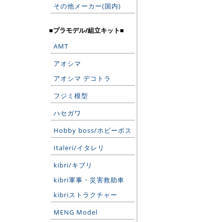
その他メーカー(国内)
■プラモデル/組立キット■
AMT
アオシマ
アオシマ デコトラ
フジミ模型
ハセガワ
Hobby boss/ホビーボス
Italeri/イタレリ
kibri/キブリ
kibri軍事・災害救助車
kibriストラクチャー
MENG Model