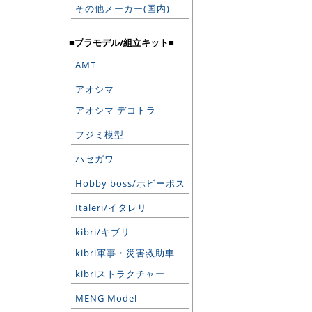
その他メーカー(国内)
■プラモデル/組立キット■
AMT
アオシマ
アオシマ デコトラ
フジミ模型
ハセガワ
Hobby boss/ホビーボス
Italeri/イタレリ
kibri/キブリ
kibri軍事・災害救助車
kibriストラクチャー
MENG Model