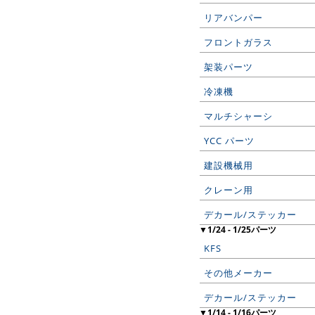
リアバンパー
フロントガラス
架装パーツ
冷凍機
マルチシャーシ
YCC パーツ
建設機械用
クレーン用
デカール/ステッカー
▼1/24 - 1/25パーツ
KFS
その他メーカー
デカール/ステッカー
▼1/14 - 1/16パーツ