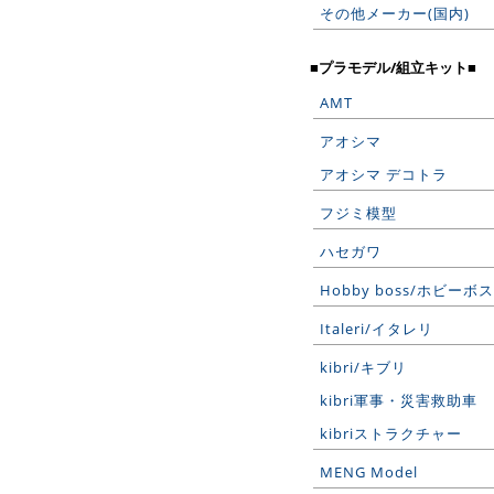
その他メーカー(国内)
■プラモデル/組立キット■
AMT
アオシマ
アオシマ デコトラ
フジミ模型
ハセガワ
Hobby boss/ホビーボス
Italeri/イタレリ
kibri/キブリ
kibri軍事・災害救助車
kibriストラクチャー
MENG Model