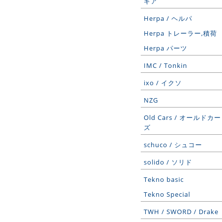
ギア
Herpa / ヘルパ
Herpa トレーラー,積荷
Herpa パーツ
IMC / Tonkin
ixo / イクソ
NZG
Old Cars / オールドカー
ズ
schuco / シュコー
solido / ソリド
Tekno basic
Tekno Special
TWH / SWORD / Drake