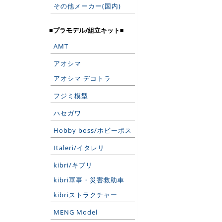
その他メーカー(国内)
■プラモデル/組立キット■
AMT
アオシマ
アオシマ デコトラ
フジミ模型
ハセガワ
Hobby boss/ホビーボス
Italeri/イタレリ
kibri/キブリ
kibri軍事・災害救助車
kibriストラクチャー
MENG Model