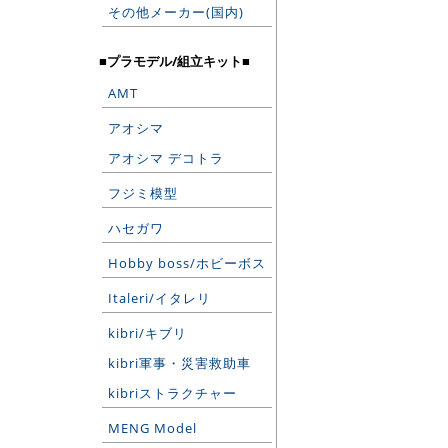
その他メーカー(国内)
■プラモデル/組立キット■
AMT
アオシマ
アオシマ デコトラ
フジミ模型
ハセガワ
Hobby boss/ホビーボス
Italeri/イタレリ
kibri/キブリ
kibri軍事・災害救助車
kibriストラクチャー
MENG Model