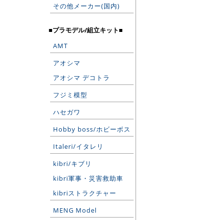
その他メーカー(国内)
■プラモデル/組立キット■
AMT
アオシマ
アオシマ デコトラ
フジミ模型
ハセガワ
Hobby boss/ホビーボス
Italeri/イタレリ
kibri/キブリ
kibri軍事・災害救助車
kibriストラクチャー
MENG Model