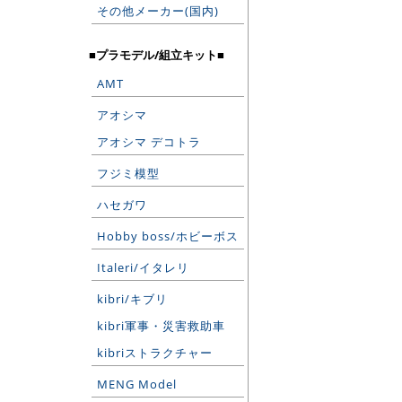
その他メーカー(国内)
■プラモデル/組立キット■
AMT
アオシマ
アオシマ デコトラ
フジミ模型
ハセガワ
Hobby boss/ホビーボス
Italeri/イタレリ
kibri/キブリ
kibri軍事・災害救助車
kibriストラクチャー
MENG Model