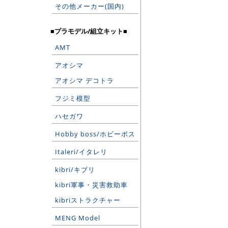
その他メーカー(国内)
■プラモデル/組立キット■
AMT
アオシマ
アオシマ デコトラ
フジミ模型
ハセガワ
Hobby boss/ホビーボス
Italeri/イタレリ
kibri/キブリ
kibri軍事・災害救助車
kibriストラクチャー
MENG Model