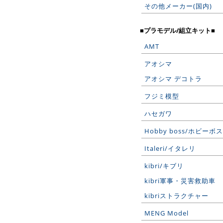
その他メーカー(国内)
■プラモデル/組立キット■
AMT
アオシマ
アオシマ デコトラ
フジミ模型
ハセガワ
Hobby boss/ホビーボス
Italeri/イタレリ
kibri/キブリ
kibri軍事・災害救助車
kibriストラクチャー
MENG Model