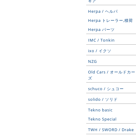
ギア
Herpa / ヘルパ
Herpa トレーラー,積荷
Herpa パーツ
IMC / Tonkin
ixo / イクソ
NZG
Old Cars / オールドカー
ズ
schuco / シュコー
solido / ソリド
Tekno basic
Tekno Special
TWH / SWORD / Drake