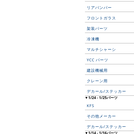
リアバンパー
フロントガラス
架装パーツ
冷凍機
マルチシャーシ
YCC パーツ
建設機械用
クレーン用
デカール/ステッカー
▼1/24 - 1/25パーツ
KFS
その他メーカー
デカール/ステッカー
▼1/14 - 1/16パーツ