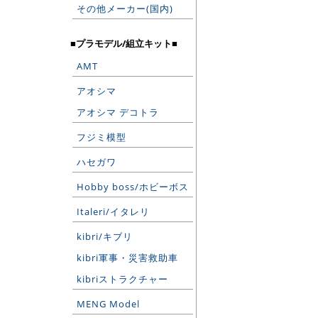
その他メーカー(国内)
■プラモデル/組立キット■
AMT
アオシマ
アオシマ デコトラ
フジミ模型
ハセガワ
Hobby boss/ホビーボス
Italeri/イタレリ
kibri/キブリ
kibri軍事・災害救助車
kibriストラクチャー
MENG Model