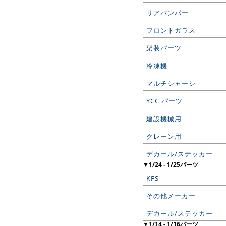
リアバンパー
フロントガラス
架装パーツ
冷凍機
マルチシャーシ
YCC パーツ
建設機械用
クレーン用
デカール/ステッカー
▼1/24 - 1/25パーツ
KFS
その他メーカー
デカール/ステッカー
▼1/14 - 1/16パーツ