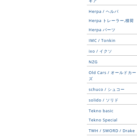
ギア
Herpa / ヘルパ
Herpa トレーラー,積荷
Herpa パーツ
IMC / Tonkin
ixo / イクソ
NZG
Old Cars / オールドカー
ズ
schuco / シュコー
solido / ソリド
Tekno basic
Tekno Special
TWH / SWORD / Drake