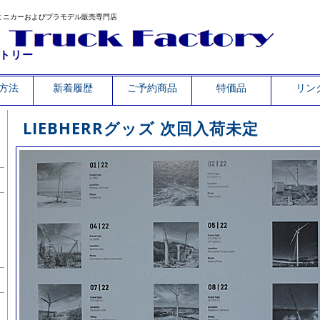
ミニカーおよびプラモデル販売専門店
トリー
方法
新着履歴
ご予約商品
特価品
リン
LIEBHERRグッズ 次回入荷未定