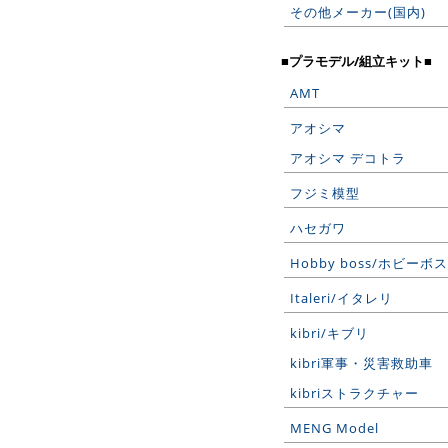
その他メーカー(国内)
■プラモデル/組立キット■
AMT
アオシマ
アオシマ デコトラ
フジミ模型
ハセガワ
Hobby boss/ホビーボス
Italeri/イタレリ
kibri/キブリ
kibri軍事・災害救助車
kibriストラクチャー
MENG Model