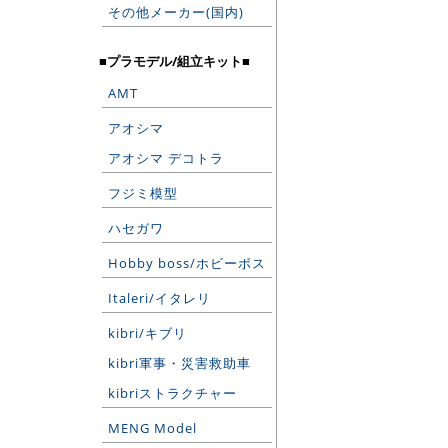
その他メーカー(国内)
■プラモデル/組立キット■
AMT
アオシマ
アオシマ デコトラ
フジミ模型
ハセガワ
Hobby boss/ホビーボス
Italeri/イタレリ
kibri/キブリ
kibri軍事・災害救助車
kibriストラクチャー
MENG Model