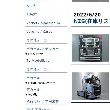
タミヤ
2022/6/20
RUeST
NZG(在庫リス
Verkerk-Modelbouw
Veroma / Carson
その他メーカー
デカール/ステッカー
▼1/87パーツ
TL-Modellbau
その他メーカー
デカール
▼1/150 - 1/160パーツ
デカール
▼その他
積荷/ジオラマ用素材
素材/工具/ケース