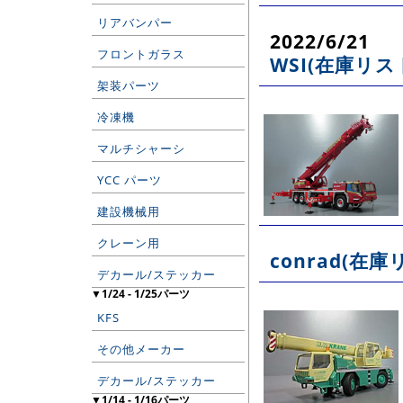
リアバンパー
2022/6/21
フロントガラス
WSI(在庫リス
架装パーツ
冷凍機
マルチシャーシ
YCC パーツ
建設機械用
クレーン用
conrad(在庫
デカール/ステッカー
▼1/24 - 1/25パーツ
KFS
その他メーカー
デカール/ステッカー
▼1/14 - 1/16パーツ