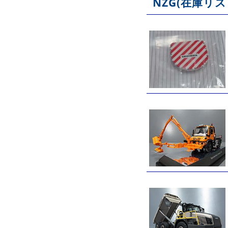
NZG(在庫リス