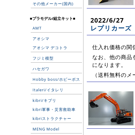
その他メーカー(国内)
■プラモデル/組立キット■
2022/6/27
レプリカーズ
AMT
アオシマ
仕入れ価格の関
アオシマ デコトラ
なお、他の商品を
フジミ模型
になります。
ハセガワ
（送料無料のメ
Hobby boss/ホビーボス
Italeri/イタレリ
kibri/キブリ
kibri軍事・災害救助車
kibriストラクチャー
MENG Model