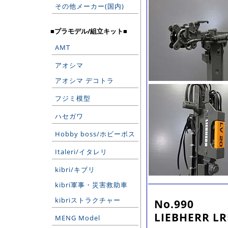
その他メーカー(国内)
■プラモデル/組立キット■
AMT
アオシマ
アオシマ デコトラ
フジミ模型
ハセガワ
Hobby boss/ホビーボス
Italeri/イタレリ
kibri/キブリ
kibri軍事・災害救助車
kibriストラクチャー
No.990
LIEBHERR LR
MENG Model