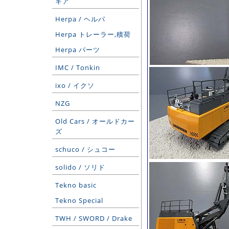
ギア
Herpa / ヘルパ
Herpa トレーラー,積荷
Herpa パーツ
IMC / Tonkin
ixo / イクソ
NZG
Old Cars / オールドカー
ズ
schuco / シュコー
solido / ソリド
Tekno basic
Tekno Special
TWH / SWORD / Drake