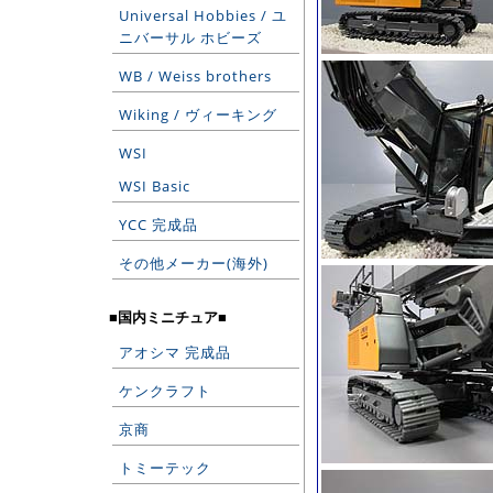
Universal Hobbies / ユ
ニバーサル ホビーズ
WB / Weiss brothers
Wiking / ヴィーキング
WSI
WSI Basic
YCC 完成品
その他メーカー(海外)
■国内ミニチュア■
アオシマ 完成品
ケンクラフト
京商
トミーテック