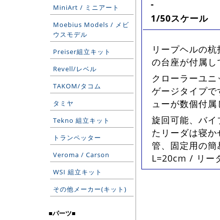
-
MiniArt / ミニアート
1/50スケール
Moebius Models / メビ
ウスモデル
リープヘルの杭
Preiser組立キット
の台座が付属し
Revell/レベル
クローラーユニ
TAKOM/タコム
ゲージタイプで
ューが数個付属
タミヤ
旋回可能、バイ
Tekno 組立キット
たリーダは寝か
トランペッター
管、固定用の簡
Veroma / Carson
L=20cm / リ
WSI 組立キット
その他メーカー(キット)
■パーツ■