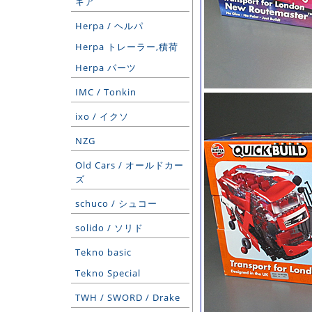
ギア
Herpa / ヘルパ
Herpa トレーラー,積荷
Herpa パーツ
IMC / Tonkin
ixo / イクソ
NZG
Old Cars / オールドカー
ズ
schuco / シュコー
solido / ソリド
Tekno basic
Tekno Special
TWH / SWORD / Drake