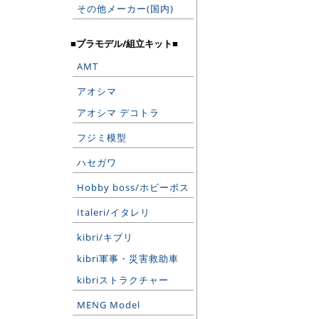
その他メーカー(国内)
■プラモデル/組立キット■
AMT
アオシマ
アオシマ デコトラ
フジミ模型
ハセガワ
Hobby boss/ホビーボス
Italeri/イタレリ
kibri/キブリ
kibri軍事・災害救助車
kibriストラクチャー
MENG Model