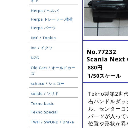
ギア
Herpa / ヘルパ
Herpa トレーラー,積荷
Herpa パーツ
IMC / Tonkin
ixo / イクソ
No.77232
Scania Next 
NZG
880円
Old Cars / オールドカー
ズ
1/50スケール
schuco / シュコー
Tekno製第2
solido / ソリド
右ハンドルダッ
Tekno basic
ル、センターコン
Tekno Special
パーツが入って
TWH / SWORD / Drake
位置や形状が異