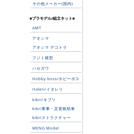
その他メーカー(国内)
■プラモデル/組立キット■
AMT
アオシマ
アオシマ デコトラ
フジミ模型
ハセガワ
Hobby boss/ホビーボス
Italeri/イタレリ
kibri/キブリ
kibri軍事・災害救助車
kibriストラクチャー
MENG Model