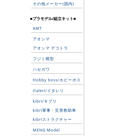
その他メーカー(国内)
■プラモデル/組立キット■
AMT
アオシマ
アオシマ デコトラ
フジミ模型
ハセガワ
Hobby boss/ホビーボス
Italeri/イタレリ
kibri/キブリ
kibri軍事・災害救助車
kibriストラクチャー
MENG Model