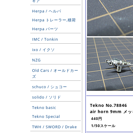
ギア
Herpa / ヘルパ
Herpa トレーラー,積荷
Herpa パーツ
IMC / Tonkin
ixo / イクソ
NZG
Old Cars / オールドカー
ズ
schuco / シュコー
solido / ソリド
Tekno No.78846
Tekno basic
air horn 9mm メッキ
Tekno Special
440円
1/50スケール
TWH / SWORD / Drake