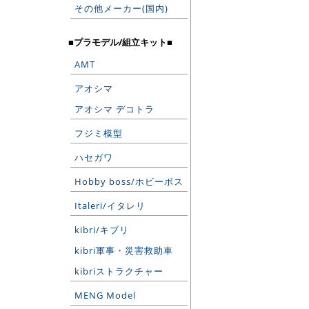
その他メーカー(国内)
■プラモデル/組立キット■
AMT
アオシマ
アオシマ デコトラ
フジミ模型
ハセガワ
Hobby boss/ホビーボス
Italeri/イタレリ
kibri/キブリ
kibri軍事・災害救助車
kibriストラクチャー
MENG Model