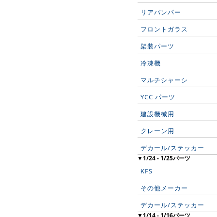
リアバンパー
フロントガラス
架装パーツ
冷凍機
マルチシャーシ
YCC パーツ
建設機械用
クレーン用
デカール/ステッカー
▼1/24 - 1/25パーツ
KFS
その他メーカー
デカール/ステッカー
▼1/14 - 1/16パーツ