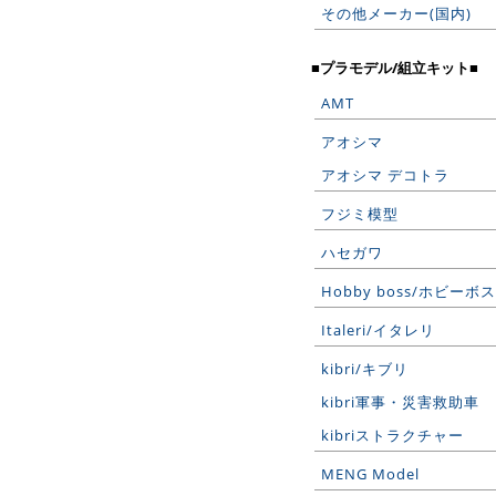
その他メーカー(国内)
■プラモデル/組立キット■
AMT
アオシマ
アオシマ デコトラ
フジミ模型
ハセガワ
Hobby boss/ホビーボス
Italeri/イタレリ
kibri/キブリ
kibri軍事・災害救助車
kibriストラクチャー
MENG Model