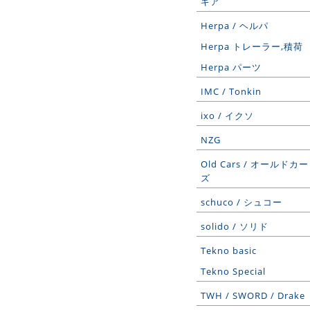
ギア
Herpa / ヘルパ
Herpa トレーラー,積荷
Herpa パーツ
IMC / Tonkin
ixo / イクソ
NZG
Old Cars / オールドカー
ズ
schuco / シュコー
solido / ソリド
Tekno basic
Tekno Special
TWH / SWORD / Drake