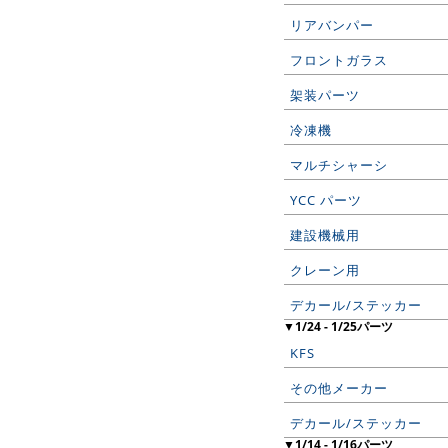
リアバンパー
フロントガラス
架装パーツ
冷凍機
マルチシャーシ
YCC パーツ
建設機械用
クレーン用
デカール/ステッカー
▼1/24 - 1/25パーツ
KFS
その他メーカー
デカール/ステッカー
▼1/14 - 1/16パーツ