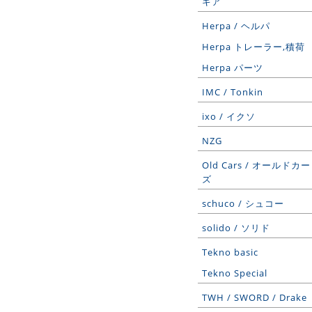
ギア
Herpa / ヘルパ
Herpa トレーラー,積荷
Herpa パーツ
IMC / Tonkin
ixo / イクソ
NZG
Old Cars / オールドカー
ズ
schuco / シュコー
solido / ソリド
Tekno basic
Tekno Special
TWH / SWORD / Drake