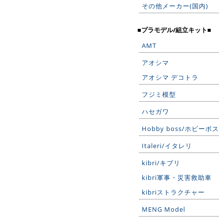
その他メーカー(国内)
■プラモデル/組立キット■
AMT
アオシマ
アオシマ デコトラ
フジミ模型
ハセガワ
Hobby boss/ホビーボス
Italeri/イタレリ
kibri/キブリ
kibri軍事・災害救助車
kibriストラクチャー
MENG Model