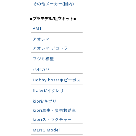
その他メーカー(国内)
■プラモデル/組立キット■
AMT
アオシマ
アオシマ デコトラ
フジミ模型
ハセガワ
Hobby boss/ホビーボス
Italeri/イタレリ
kibri/キブリ
kibri軍事・災害救助車
kibriストラクチャー
MENG Model