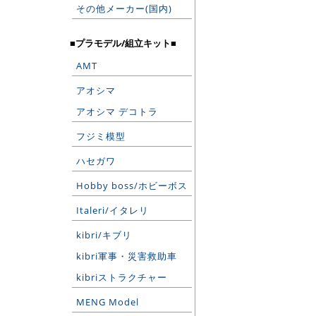
その他メーカー(国内)
■プラモデル/組立キット■
AMT
アオシマ
アオシマ デコトラ
フジミ模型
ハセガワ
Hobby boss/ホビーボス
Italeri/イタレリ
kibri/キブリ
kibri軍事・災害救助車
kibriストラクチャー
MENG Model