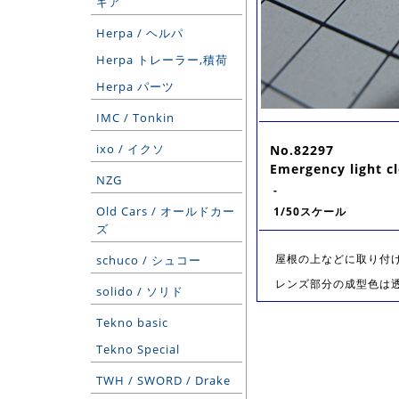
ギア
Herpa / ヘルパ
Herpa トレーラー,積荷
Herpa パーツ
IMC / Tonkin
ixo / イクソ
No.82297
Emergency light cl
NZG
-
Old Cars / オールドカー
1/50スケール
ズ
屋根の上などに取り付
schuco / シュコー
レンズ部分の成型色は
solido / ソリド
Tekno basic
Tekno Special
TWH / SWORD / Drake