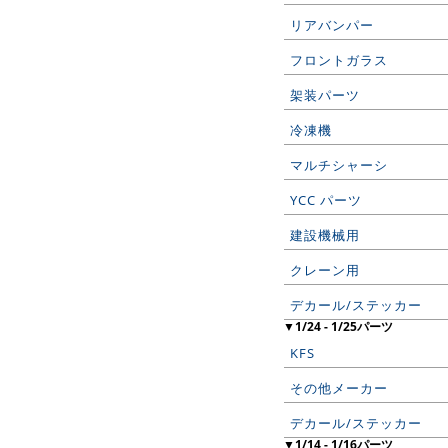
リアバンパー
フロントガラス
架装パーツ
冷凍機
マルチシャーシ
YCC パーツ
建設機械用
クレーン用
デカール/ステッカー
▼1/24 - 1/25パーツ
KFS
その他メーカー
デカール/ステッカー
▼1/14 - 1/16パーツ