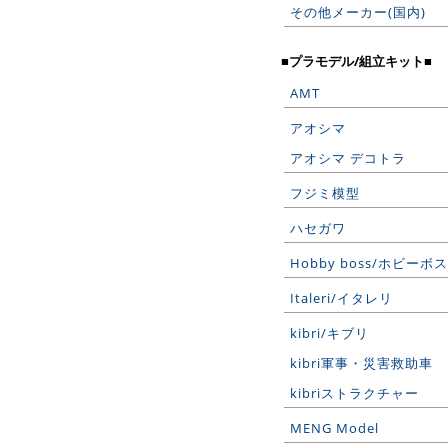
その他メーカー(国内)
■プラモデル/組立キット■
AMT
アオシマ
アオシマ デコトラ
フジミ模型
ハセガワ
Hobby boss/ホビーボス
Italeri/イタレリ
kibri/キブリ
kibri軍事・災害救助車
kibriストラクチャー
MENG Model