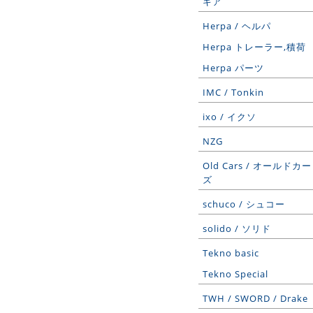
ギア
Herpa / ヘルパ
Herpa トレーラー,積荷
Herpa パーツ
IMC / Tonkin
ixo / イクソ
NZG
Old Cars / オールドカー
ズ
schuco / シュコー
solido / ソリド
Tekno basic
Tekno Special
TWH / SWORD / Drake