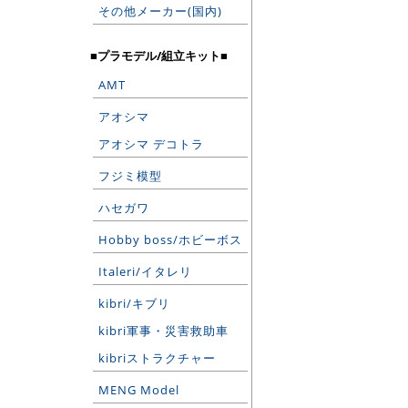
その他メーカー(国内)
■プラモデル/組立キット■
AMT
アオシマ
アオシマ デコトラ
フジミ模型
ハセガワ
Hobby boss/ホビーボス
Italeri/イタレリ
kibri/キブリ
kibri軍事・災害救助車
kibriストラクチャー
MENG Model