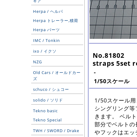
ギア
Herpa / ヘルパ
Herpa トレーラー,積荷
Herpa パーツ
IMC / Tonkin
ixo / イクソ
No.81802
straps 5set 
NZG
-
Old Cars / オールドカー
ズ
1/50スケール
schuco / シュコー
1/50スケール
solido / ソリド
シングリング等
Tekno basic
きます。 ベル
Tekno Special
部分でベルトの長
TWH / SWORD / Drake
やフックはエッ