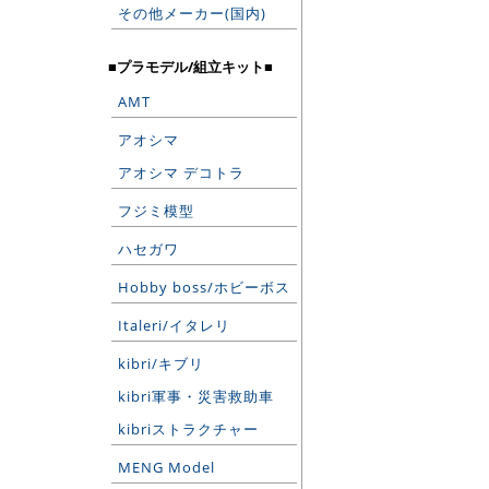
その他メーカー(国内)
■プラモデル/組立キット■
AMT
アオシマ
アオシマ デコトラ
フジミ模型
ハセガワ
Hobby boss/ホビーボス
Italeri/イタレリ
kibri/キブリ
kibri軍事・災害救助車
kibriストラクチャー
MENG Model