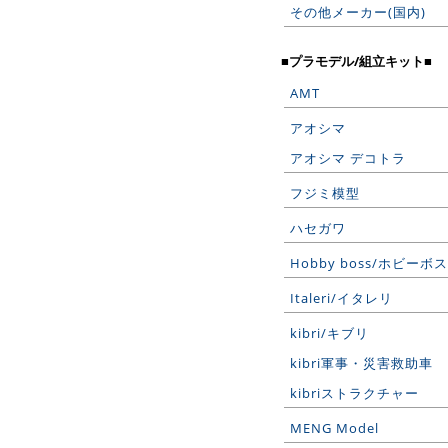
その他メーカー(国内)
■プラモデル/組立キット■
AMT
アオシマ
アオシマ デコトラ
フジミ模型
ハセガワ
Hobby boss/ホビーボス
Italeri/イタレリ
kibri/キブリ
kibri軍事・災害救助車
kibriストラクチャー
MENG Model