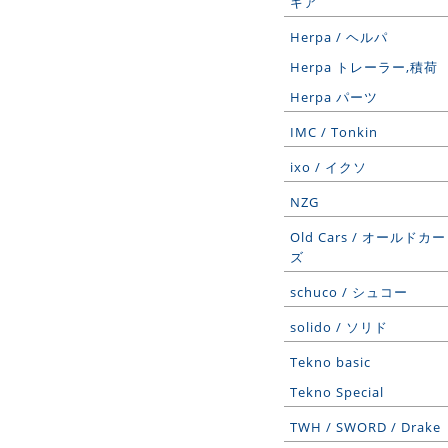
ギア
Herpa / ヘルパ
Herpa トレーラー,積荷
Herpa パーツ
IMC / Tonkin
ixo / イクソ
NZG
Old Cars / オールドカー
ズ
schuco / シュコー
solido / ソリド
Tekno basic
Tekno Special
TWH / SWORD / Drake