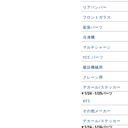
リアバンパー
フロントガラス
架装パーツ
冷凍機
マルチシャーシ
YCC パーツ
建設機械用
クレーン用
デカール/ステッカー
▼1/24 - 1/25パーツ
KFS
その他メーカー
デカール/ステッカー
▼1/14 - 1/16パーツ