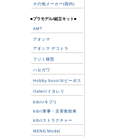
その他メーカー(国内)
■プラモデル/組立キット■
AMT
アオシマ
アオシマ デコトラ
フジミ模型
ハセガワ
Hobby boss/ホビーボス
Italeri/イタレリ
kibri/キブリ
kibri軍事・災害救助車
kibriストラクチャー
MENG Model